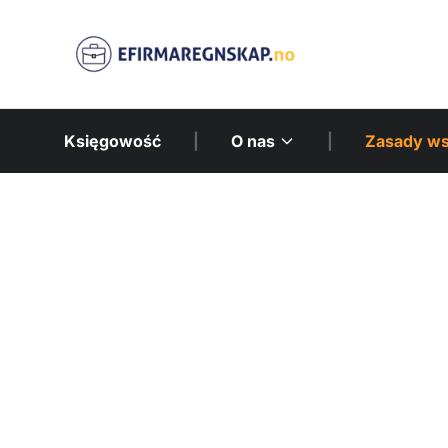
Księgowość
|
O nas
|
Zasady ws