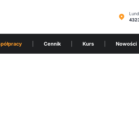
Lund
432
półpracy
|
Cennik
|
Kurs
|
Nowości