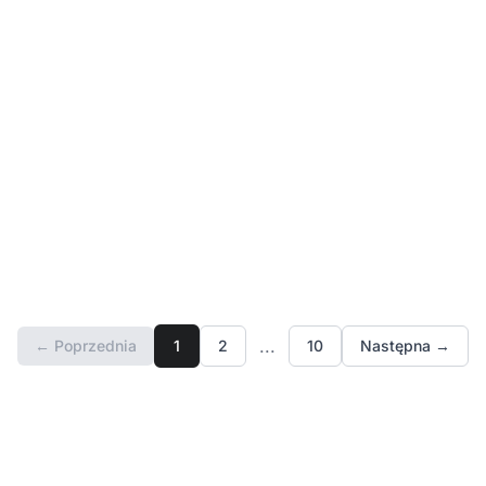
Co to jest a-melding i kiedy trzeba go
wysyłać?
...
← Poprzednia
1
2
10
Następna →